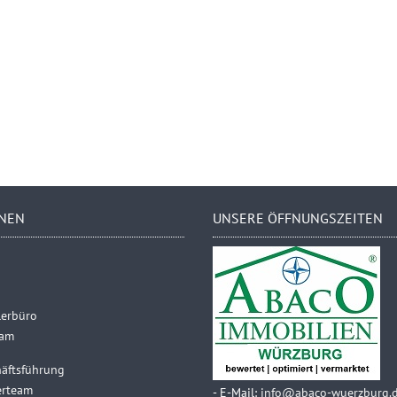
NEN
UNSERE ÖFFNUNGSZEITEN
lerbüro
eam
äftsführung
erteam
-
E-Mail:
info@abaco-wuerzburg.