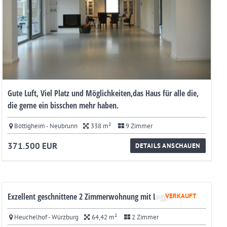
Gute Luft, Viel Platz und Möglichkeiten,das Haus für alle die,
die gerne ein bisschen mehr haben.
Böttigheim - Neubrunn
338 m²
9 Zimmer
371.500 EUR
DETAILS ANSCHAUEN
Exzellent geschnittene 2 Zimmerwohnung mit Loggia
VERKAUFT
Heuchelhof - Würzburg
64,42 m²
2 Zimmer