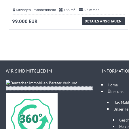
Kitzingen - Mainbernheim
183 m²
6 Zimmer
99.000 EUR
DETAILS ANSCHAUEN
WIR SIND MITGLIED IM
INFORMATIO
Home
Über uns
Das Mak
Unser T
Gesch
Makl